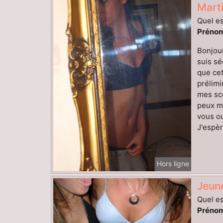
Mart
Quel es
Prénom
Bonjour
suis sé
que cet
prélimi
mes sc
peux me
vous ou
J'espèr
Hors ligne
Jeune
Quel es
Prénom