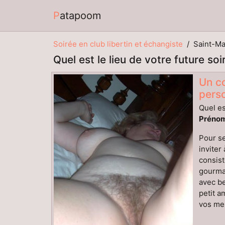
Patapoom
Soirée en club libertin et échangiste
Saint-Ma
Quel est le lieu de votre future so
Un co
pers
Quel es
Prénom
Pour se
inviter
consist
gourman
avec be
petit a
vos mes