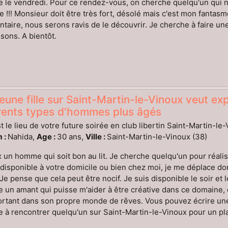
re le vendredi. Pour ce rendez-vous, on cherche quelqu'un qui n
e !!! Monsieur doit être très fort, désolé mais c'est mon fantas
aire, nous serons ravis de le découvrir. Je cherche à faire un
ons. A bientôt.
eune fille sur Saint-Martin-le-Vinoux veut ex
érents types d'hommes plus âgés
t le lieu de votre future soirée en club libertin Saint-Martin-le
 :
Nahida,
Age :
30 ans,
Ville :
Saint-Martin-le-Vinoux (38)
 un homme qui soit bon au lit. Je cherche quelqu'un pour réal
disponible à votre domicile ou bien chez moi, je me déplace donc 
. Je pense que cela peut être nocif. Je suis disponible le soir et 
 un amant qui puisse m'aider à être créative dans ce domaine, 
tant dans son propre monde de rêves. Vous pouvez écrire une p
 à rencontrer quelqu'un sur Saint-Martin-le-Vinoux pour un plan 