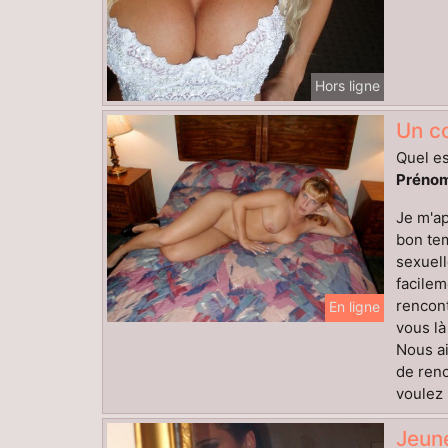
Hors ligne
Un co
Quel es
Prénom
Je m'ap
bon tem
sexuell
facilem
rencon
En ligne
vous là
Nous ai
de renc
voulez 
Jeun