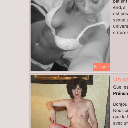
patient
end, si
est pos
sexuels
univers
critères
En ligne
Un co
Quel es
Prénom
Bonjour
Nous ai
que le 
avec un