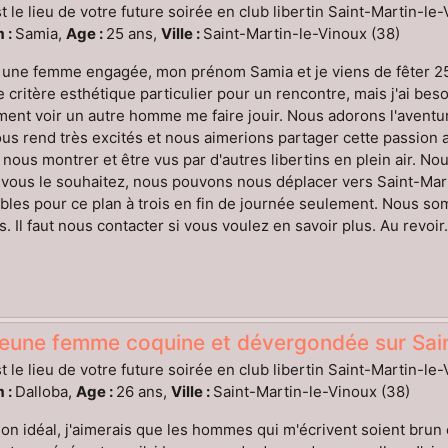
t le lieu de votre future soirée en club libertin Saint-Martin-le
 :
Samia,
Age :
25 ans,
Ville :
Saint-Martin-le-Vinoux (38)
 une femme engagée, mon prénom Samia et je viens de fêter 25
e critère esthétique particulier pour un rencontre, mais j'ai beso
ent voir un autre homme me faire jouir. Nous adorons l'aventu
us rend très excités et nous aimerions partager cette passion
nous montrer et être vus par d'autres libertins en plein air. N
 vous le souhaitez, nous pouvons nous déplacer vers Saint-Ma
bles pour ce plan à trois en fin de journée seulement. Nous somm
ns. Il faut nous contacter si vous voulez en savoir plus. Au revoir.
eune femme coquine et dévergondée sur Saint
t le lieu de votre future soirée en club libertin Saint-Martin-le
 :
Dalloba,
Age :
26 ans,
Ville :
Saint-Martin-le-Vinoux (38)
n idéal, j'aimerais que les hommes qui m'écrivent soient brun e