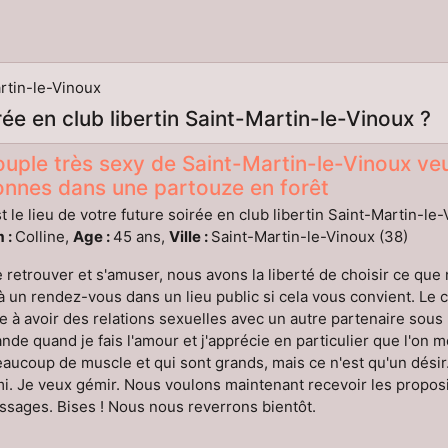
rtin-le-Vinoux
irée en club libertin Saint-Martin-le-Vinoux ?
uple très sexy de Saint-Martin-le-Vinoux ve
onnes dans une partouze en forêt
t le lieu de votre future soirée en club libertin Saint-Martin-le
 :
Colline,
Age :
45 ans,
Ville :
Saint-Martin-le-Vinoux (38)
 retrouver et s'amuser, nous avons la liberté de choisir ce qu
 à un rendez-vous dans un lieu public si cela vous convient. Le
e à avoir des relations sexuelles avec un autre partenaire sous
de quand je fais l'amour et j'apprécie en particulier que l'on 
aucoup de muscle et qui sont grands, mais ce n'est qu'un dési
mi. Je veux gémir. Nous voulons maintenant recevoir les proposit
sages. Bises ! Nous nous reverrons bientôt.