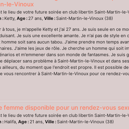
in-le-Vinoux
t le lieu de votre future soirée en club libertin Saint-Martin-le
 :
Ketty,
Age :
27 ans,
Ville :
Saint-Martin-le-Vinoux (38)
 à tous, je m'appelle Ketty et j'ai 27 ans. Je suis seule en ce m
duisant. Je suis une excellente amante. Je n'ai pas de style en
 homme soit sans aucun tabou. J'aime prendre mon temps avant 
naires. J'aime les jeux de rôle. Je cherche un homme qui soit i
énarios et m'emmener dans son monde de fantasmes. Je suis gé
 déplacer sans problème à Saint-Martin-le-Vinoux et dans ses 
 ailleurs, du moment que l'endroit est propre. Il est possible d
e vous rencontrer à Saint-Martin-le-Vinoux pour ce rendez-vous
 femme disponible pour un rendez-vous sexu
t le lieu de votre future soirée en club libertin Saint-Martin-le
 :
Halifa,
Age :
21 ans,
Ville :
Saint-Martin-le-Vinoux (38)