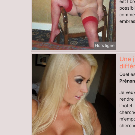
est lib
possibl
comment
embrass
Hors ligne
Une j
diff
Quel es
Prénom
Je veux
rendre 
l'hôtel
cherche
m'empor
cherche