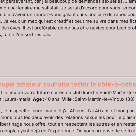
 et persévérant, car j'ai beaucoup de demandes sexuelles. J'ai
 mon partenaire me satisfait. Je serai d'accord pour vous renco
sible d'avoir un rendez-vous galant dans une aire de repos pour
. Je veux un mec qui est créatif et peut me suivre dans mes fict
 de rêves. Il est préférable de ne pas être novice pour bien profi
, tu ne t'en sortiras pas.
uple amateur souhaite tester le côte-à-côtis
t le lieu de votre future soirée en club libertin Saint-Martin-le
 :
Laura-maria,
Age :
40 ans,
Ville :
Saint-Martin-le-Vinoux (38)
, je m'appelle Laura-maria et j'ai 40 ans. J'ai 40 ans et mon pa
mons tous les deux avoir des relations sexuelles pour le plaisir.
libertinage nous offre, tout en respectant les autres et en res
 couple ayant déjà de l'expérience. On vous propose de se fix