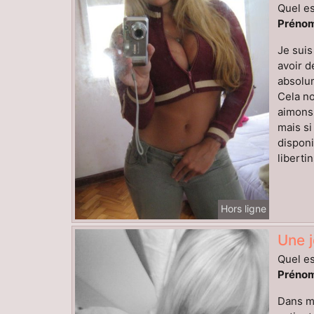
Quel es
Prénom
Je suis
avoir d
absolum
Cela no
aimons 
mais si
disponi
liberti
Hors ligne
Une j
Quel es
Prénom
Dans mo