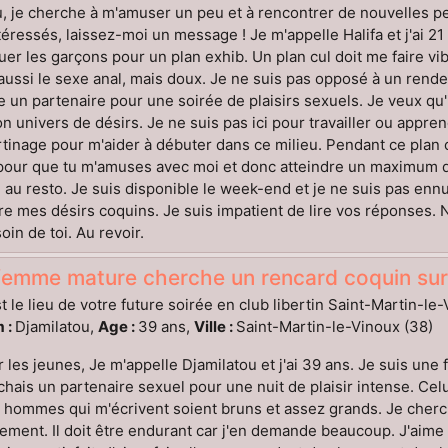
 je cherche à m'amuser un peu et à rencontrer de nouvelles pe
téressés, laissez-moi un message ! Je m'appelle Halifa et j'ai 21 
er les garçons pour un plan exhib. Un plan cul doit me faire v
aussi le sexe anal, mais doux. Je ne suis pas opposé à un rendez-
 un partenaire pour une soirée de plaisirs sexuels. Je veux qu'
n univers de désirs. Je ne suis pas ici pour travailler ou appre
rtinage pour m'aider à débuter dans ce milieu. Pendant ce plan c
our que tu m'amuses avec moi et donc atteindre un maximum de p
 au resto. Je suis disponible le week-end et je ne suis pas ennu
ire mes désirs coquins. Je suis impatient de lire vos réponses.
oin de toi. Au revoir.
femme mature cherche un rencard coquin sur
t le lieu de votre future soirée en club libertin Saint-Martin-le
 :
Djamilatou,
Age :
39 ans,
Ville :
Saint-Martin-le-Vinoux (38)
 les jeunes, Je m'appelle Djamilatou et j'ai 39 ans. Je suis une
chais un partenaire sexuel pour une nuit de plaisir intense. Celu
 hommes qui m'écrivent soient bruns et assez grands. Je cher
ement. Il doit être endurant car j'en demande beaucoup. J'aime p