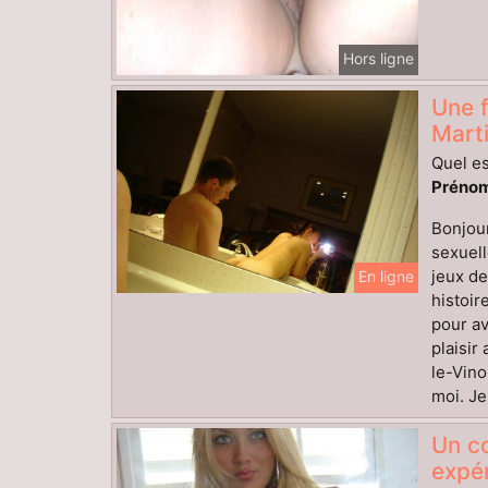
Hors ligne
Une f
Mart
Quel es
Prénom
Bonjour
sexuell
jeux de
En ligne
histoi
pour av
plaisir
le-Vino
moi. Je
Un co
expér