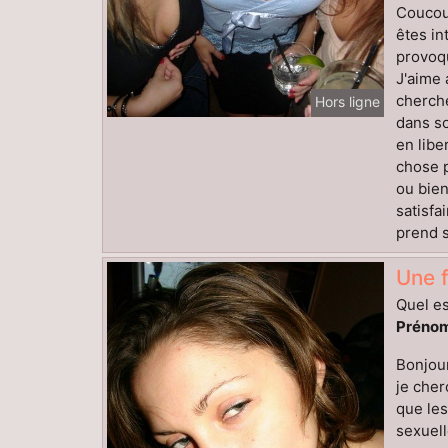
Coucou,
êtes in
provoqu
J'aime 
cherche
Hors ligne
dans so
en libe
chose p
ou bien
satisfa
prend s
Une 
Quel es
Prénom
Bonjour
je cher
que les
sexuell