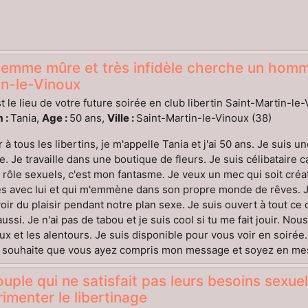
emme mûre et très infidèle cherche un homme
in-le-Vinoux
t le lieu de votre future soirée en club libertin Saint-Martin-le
 :
Tania,
Age :
50 ans,
Ville :
Saint-Martin-le-Vinoux (38)
 à tous les libertins, je m'appelle Tania et j'ai 50 ans. Je suis 
e. Je travaille dans une boutique de fleurs. Je suis célibataire ca
 rôle sexuels, c'est mon fantasme. Je veux un mec qui soit cré
res avec lui et qui m'emmène dans son propre monde de rêves.
oir du plaisir pendant notre plan sexe. Je suis ouvert à tout ce q
 aussi. Je n'ai pas de tabou et je suis cool si tu me fait jouir. 
ux et les alentours. Je suis disponible pour vous voir en soirée
 souhaite que vous ayez compris mon message et soyez en mesu
uple qui ne satisfait pas leurs besoins sexuels
imenter le libertinage