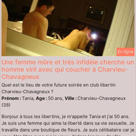
En ligne
Une femme mûre et très infidèle cherche un
homme viril avec qui coucher à Charvieu-
Chavagneux
Quel est le lieu de votre future soirée en club libertin
Charvieu-Chavagneux ?
Prénom :
Tania,
Age :
50 ans,
Ville :
Charvieu-Chavagneux
(38)
Bonjour à tous les libertins, je m'appelle Tania et j'ai 50 ans.
Je suis une femme qui aime la liberté dans sa vie sexuelle. Je
travaille dans une boutique de fleurs. Je suis célibataire car je