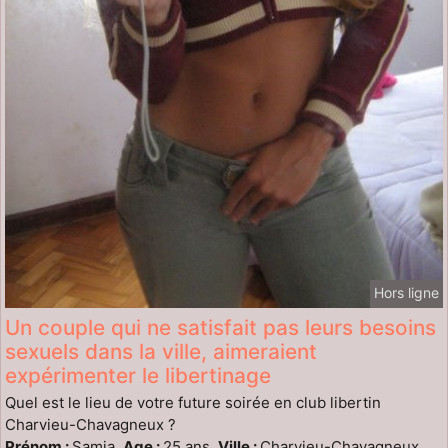
Hors ligne
Un couple qui ne satisfait pas leurs besoins
sexuels dans la ville, aimeraient
expérimenter le libertinage
Quel est le lieu de votre future soirée en club libertin
Charvieu-Chavagneux ?
Prénom :
Samia,
Age :
25 ans,
Ville :
Charvieu-Chavagneux