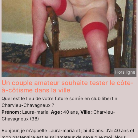
Hors ligne
Un couple amateur souhaite tester le côte-
à-côtisme dans la ville
Quel est le lieu de votre future soirée en club libertin
Charvieu-Chavagneux ?
Prénom :
Laura-maria,
Age :
40 ans,
Ville :
Charvieu-
Chavagneux (38)
Bonjour, je m'appelle Laura-maria et j'ai 40 ans. J'ai 40 ans et
mon partenaire est aussi amateur de sexe que moi. Nous