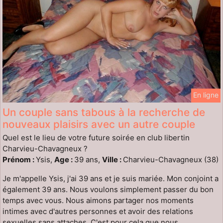
En ligne
Un couple sans tabous à la recherche de
nouveaux plaisirs avec un autre couple
Quel est le lieu de votre future soirée en club libertin
Charvieu-Chavagneux ?
Prénom :
Ysis,
Age :
39 ans,
Ville :
Charvieu-Chavagneux (38)
Je m'appelle Ysis, j'ai 39 ans et je suis mariée. Mon conjoint a
également 39 ans. Nous voulons simplement passer du bon
temps avec vous. Nous aimons partager nos moments
intimes avec d'autres personnes et avoir des relations
sexuelles sans attaches. C'est pour cela que nous