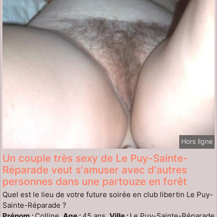
Hors ligne
Un couple très sexy de Le Puy-Sainte-
Réparade veut s'amuser avec d'autres
personnes dans une partouze en forêt
Quel est le lieu de votre future soirée en club libertin Le Puy-
Sainte-Réparade ?
Prénom :
Colline,
Age :
45 ans,
Ville :
Le Puy-Sainte-Réparade