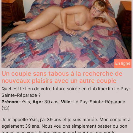
En ligne
Un couple sans tabous à la recherche de
nouveaux plaisirs avec un autre couple
Quel est le lieu de votre future soirée en club libertin Le Puy-
Sainte-Réparade ?
Prénom :
Ysis,
Age :
39 ans,
Ville :
Le Puy-Sainte-Réparade
(13)
Je m'appelle Ysis, j'ai 39 ans et je suis mariée. Mon conjoint a
également 39 ans. Nous voulons simplement passer du bon
temps avec vous. Nous aimons partager nos moments