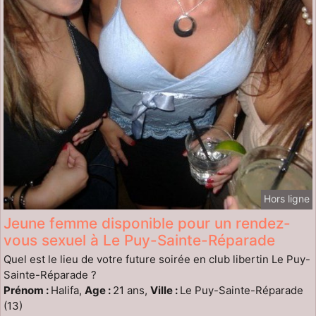
Hors ligne
Jeune femme disponible pour un rendez-
vous sexuel à Le Puy-Sainte-Réparade
Quel est le lieu de votre future soirée en club libertin Le Puy-
Sainte-Réparade ?
Prénom :
Halifa,
Age :
21 ans,
Ville :
Le Puy-Sainte-Réparade
(13)