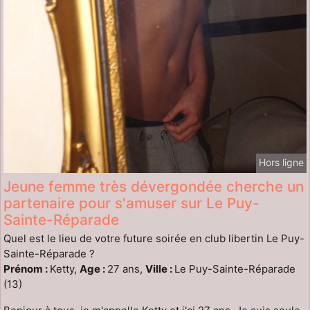
Hors ligne
Jeune femme très dévergondée cherche un
partenaire pour s'amuser sur Le Puy-
Sainte-Réparade
Quel est le lieu de votre future soirée en club libertin Le Puy-
Sainte-Réparade ?
Prénom :
Ketty,
Age :
27 ans,
Ville :
Le Puy-Sainte-Réparade
(13)