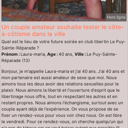
Hors ligne
Un couple amateur souhaite tester le côte-
à-côtisme dans la ville
Quel est le lieu de votre future soirée en club libertin Le Puy-
Sainte-Réparade ?
Prénom :
Laura-maria,
Age :
40 ans,
Ville :
Le Puy-Sainte-
Réparade (13)
Bonjour, je m'appelle Laura-maria et j'ai 40 ans. J'ai 40 ans et
mon partenaire est aussi amateur de sexe que moi. Nous
aimons tous les deux avoir des relations sexuelles pour le
plaisir. Nous aimons la liberté et l'ouverture d'esprit que le
libertinage nous offre, tout en respectant les autres et en
restant propres. Nous aimons l'échangisme, surtout avec un
couple ayant déjà de l'expérience. On vous propose de se
fixer un rendez-vous pour vous voir chez nous. On est libre
le vendredi. Pour ce rendez-vous, on cherche quelqu'un qui
n'a pas de tabous car on veut baiser autant que possible !!!