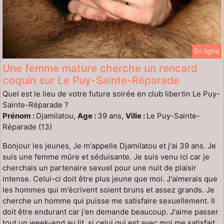
En ligne
Une femme mature cherche un rencard
coquin sur Le Puy-Sainte-Réparade
Quel est le lieu de votre future soirée en club libertin Le Puy-
Sainte-Réparade ?
Prénom :
Djamilatou,
Age :
39 ans,
Ville :
Le Puy-Sainte-
Réparade (13)
Bonjour les jeunes, Je m'appelle Djamilatou et j'ai 39 ans. Je
suis une femme mûre et séduisante. Je suis venu ici car je
cherchais un partenaire sexuel pour une nuit de plaisir
intense. Celui-ci doit être plus jeune que moi. J'aimerais que
les hommes qui m'écrivent soient bruns et assez grands. Je
cherche un homme qui puisse me satisfaire sexuellement. Il
doit être endurant car j'en demande beaucoup. J'aime passer
tout un week-end au lit, si celui qui est avec moi me satisfait.