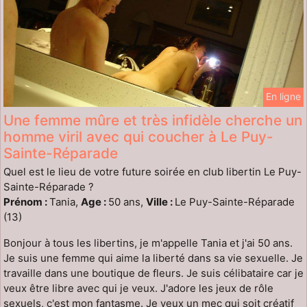
En ligne
Une femme mûre et très infidèle cherche un
homme viril avec qui coucher à Le Puy-
Sainte-Réparade
Quel est le lieu de votre future soirée en club libertin Le Puy-
Sainte-Réparade ?
Prénom :
Tania,
Age :
50 ans,
Ville :
Le Puy-Sainte-Réparade
(13)
Bonjour à tous les libertins, je m'appelle Tania et j'ai 50 ans.
Je suis une femme qui aime la liberté dans sa vie sexuelle. Je
travaille dans une boutique de fleurs. Je suis célibataire car je
veux être libre avec qui je veux. J'adore les jeux de rôle
sexuels, c'est mon fantasme. Je veux un mec qui soit créatif