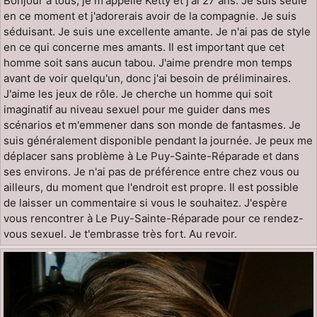
Bonjour à tous, je m'appelle Ketty et j'ai 27 ans. Je suis seule
en ce moment et j'adorerais avoir de la compagnie. Je suis
séduisant. Je suis une excellente amante. Je n'ai pas de style
en ce qui concerne mes amants. Il est important que cet
homme soit sans aucun tabou. J'aime prendre mon temps
avant de voir quelqu'un, donc j'ai besoin de préliminaires.
J'aime les jeux de rôle. Je cherche un homme qui soit
imaginatif au niveau sexuel pour me guider dans mes
scénarios et m'emmener dans son monde de fantasmes. Je
suis généralement disponible pendant la journée. Je peux me
déplacer sans problème à Le Puy-Sainte-Réparade et dans
ses environs. Je n'ai pas de préférence entre chez vous ou
ailleurs, du moment que l'endroit est propre. Il est possible
de laisser un commentaire si vous le souhaitez. J'espère
vous rencontrer à Le Puy-Sainte-Réparade pour ce rendez-
vous sexuel. Je t'embrasse très fort. Au revoir.