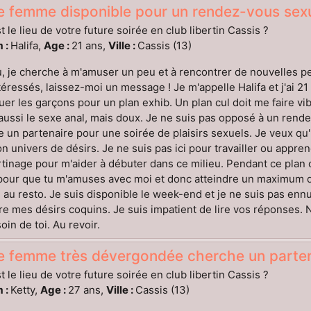
e femme disponible pour un rendez-vous sexu
t le lieu de votre future soirée en club libertin Cassis ?
 :
Halifa,
Age :
21 ans,
Ville :
Cassis (13)
 je cherche à m'amuser un peu et à rencontrer de nouvelles pe
téressés, laissez-moi un message ! Je m'appelle Halifa et j'ai 21 
er les garçons pour un plan exhib. Un plan cul doit me faire v
aussi le sexe anal, mais doux. Je ne suis pas opposé à un rendez-
 un partenaire pour une soirée de plaisirs sexuels. Je veux qu'
n univers de désirs. Je ne suis pas ici pour travailler ou appre
rtinage pour m'aider à débuter dans ce milieu. Pendant ce plan c
our que tu m'amuses avec moi et donc atteindre un maximum de p
 au resto. Je suis disponible le week-end et je ne suis pas ennu
ire mes désirs coquins. Je suis impatient de lire vos réponses.
oin de toi. Au revoir.
e femme très dévergondée cherche un partena
t le lieu de votre future soirée en club libertin Cassis ?
 :
Ketty,
Age :
27 ans,
Ville :
Cassis (13)