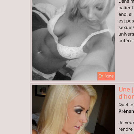
Dans mo
patient
end, si
est pos
sexuels
univers
critères
En ligne
Une j
d'ho
Quel es
Prénom
Je veux
rendre 