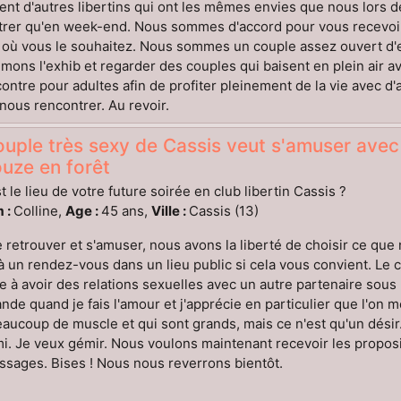
ent d'autres libertins qui ont les mêmes envies que nous lors
trer qu'en week-end. Nous sommes d'accord pour vous recevoir
 où vous le souhaitez. Nous sommes un couple assez ouvert d'e
mons l'exhib et regarder des couples qui baisent en plein air a
ontre pour adultes afin de profiter pleinement de la vie avec d'
nous rencontrer. Au revoir.
uple très sexy de Cassis veut s'amuser avec
uze en forêt
t le lieu de votre future soirée en club libertin Cassis ?
 :
Colline,
Age :
45 ans,
Ville :
Cassis (13)
 retrouver et s'amuser, nous avons la liberté de choisir ce qu
 à un rendez-vous dans un lieu public si cela vous convient. Le
e à avoir des relations sexuelles avec un autre partenaire sous
de quand je fais l'amour et j'apprécie en particulier que l'on 
aucoup de muscle et qui sont grands, mais ce n'est qu'un dési
mi. Je veux gémir. Nous voulons maintenant recevoir les proposit
sages. Bises ! Nous nous reverrons bientôt.