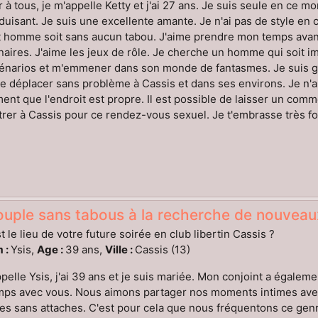
 à tous, je m'appelle Ketty et j'ai 27 ans. Je suis seule en ce m
duisant. Je suis une excellente amante. Je n'ai pas de style en
 homme soit sans aucun tabou. J'aime prendre mon temps avant 
naires. J'aime les jeux de rôle. Je cherche un homme qui soit i
énarios et m'emmener dans son monde de fantasmes. Je suis gé
 déplacer sans problème à Cassis et dans ses environs. Je n'ai
nt que l'endroit est propre. Il est possible de laisser un comm
rer à Cassis pour ce rendez-vous sexuel. Je t'embrasse très for
uple sans tabous à la recherche de nouveaux
t le lieu de votre future soirée en club libertin Cassis ?
 :
Ysis,
Age :
39 ans,
Ville :
Cassis (13)
pelle Ysis, j'ai 39 ans et je suis mariée. Mon conjoint a égal
ps avec vous. Nous aimons partager nos moments intimes avec 
es sans attaches. C'est pour cela que nous fréquentons ce genre