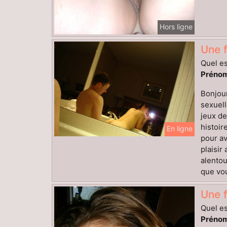
Hors ligne
Une f
Quel es
Prénom
Bonjour
sexuell
jeux de
histoi
En ligne
pour av
plaisir
alentou
que vou
Une 
Quel es
Prénom