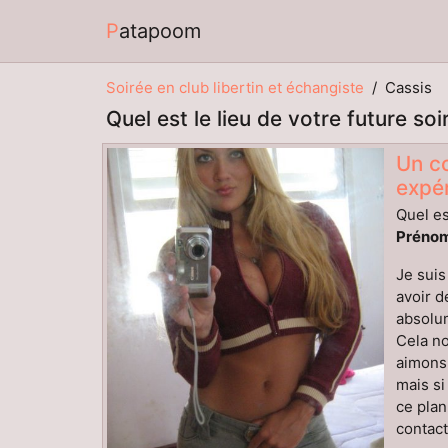
Patapoom
Soirée en club libertin et échangiste
Cassis
Quel est le lieu de votre future soi
Un co
expér
Quel es
Prénom
Je suis
avoir d
absolum
Cela no
aimons 
mais si
ce plan
contact