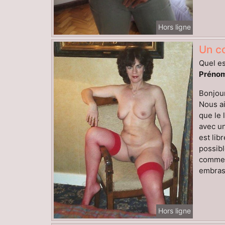
Hors ligne
Un co
Quel es
Prénom
Bonjour
Nous ai
que le 
avec un
est lib
possibl
comment
embrass
Hors ligne