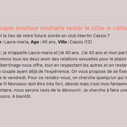
uple amateur souhaite tester le côte-à-côtis
t le lieu de votre future soirée en club libertin Cassis ?
 :
Laura-maria,
Age :
40 ans,
Ville :
Cassis (13)
, je m'appelle Laura-maria et j'ai 40 ans. J'ai 40 ans et mon pa
mons tous les deux avoir des relations sexuelles pour le plaisir.
libertinage nous offre, tout en respectant les autres et en res
 couple ayant déjà de l'expérience. On vous propose de se fix
re le vendredi. Pour ce rendez-vous, on cherche quelqu'un qui n
e !!! Monsieur doit être très fort, désolé mais c'est mon fantas
aire, nous serons ravis de le découvrir. Je cherche à faire un
ons. A bientôt.