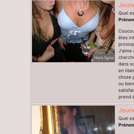
Jeun
Quel es
Prénom
Coucou,
êtes in
provoqu
J'aime 
cherche
Hors ligne
dans so
en libe
chose p
ou bien
satisfa
prend s
Jeun
Quel es
Prénom