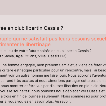
rée en club libertin Cassis ?
uple qui ne satisfait pas leurs besoins sexuels
imenter le libertinage
t le lieu de votre future soirée en club libertin Cassis ?
 :
Samia,
Age :
25 ans,
Ville :
Cassis (13)
 une femme engagée, mon prénom Samia et je viens de fêter 25
e critère esthétique particulier pour un rencontre, mais j'ai beso
ent voir un autre homme me faire jouir. Nous adorons l'aventu
us rend très excités et nous aimerions partager cette passion
nous montrer et être vus par d'autres libertins en plein air. N
 vous le souhaitez, nous pouvons nous déplacer vers Cassis e
 à trois en fin de journée seulement. Nous sommes ici pour profite
er si vous voulez en savoir plus. Au revoir.