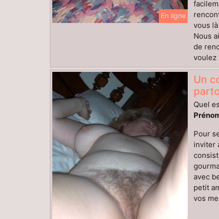
facilem
rencon
En ligne
vous là
Nous ai
de renc
voulez 
Un co
parto
Quel es
Prénom
Pour se
inviter
consist
gourman
avec be
petit a
vos mes