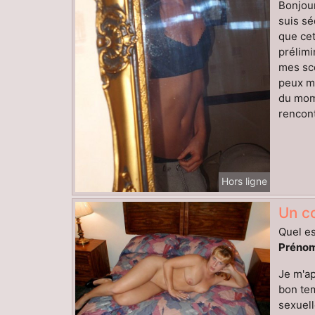
Bonjour
suis sé
que cet
prélimi
mes sc
peux me
du mome
rencont
Hors ligne
Un co
Quel es
Prénom
Je m'ap
bon tem
sexuell