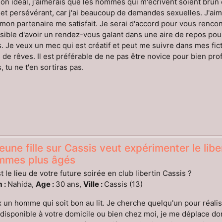
n idéal, j'aimerais que les hommes qui m'écrivent soient brun e
 et persévérant, car j'ai beaucoup de demandes sexuelles. J'ai
 mon partenaire me satisfait. Je serai d'accord pour vous renco
sible d'avoir un rendez-vous galant dans une aire de repos pour
. Je veux un mec qui est créatif et peut me suivre dans mes fict
 de rêves. Il est préférable de ne pas être novice pour bien profi
, tu ne t'en sortiras pas.
eune fille sur Cassis veut expérimenter le lib
mmes plus âgés
t le lieu de votre future soirée en club libertin Cassis ?
 :
Nahida,
Age :
30 ans,
Ville :
Cassis (13)
 un homme qui soit bon au lit. Je cherche quelqu'un pour réal
disponible à votre domicile ou bien chez moi, je me déplace donc 