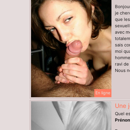
Bonjour
je cher
que les
sexuell
avec mo
totalem
sais co
moi qua
homme a
ravi d
Nous no
En ligne
Une j
Quel es
Prénom