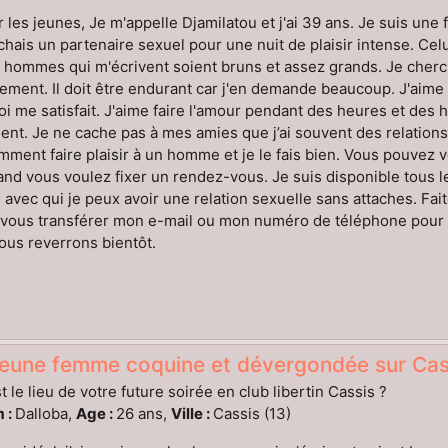
 les jeunes, Je m'appelle Djamilatou et j'ai 39 ans. Je suis une
chais un partenaire sexuel pour une nuit de plaisir intense. Celu
 hommes qui m'écrivent soient bruns et assez grands. Je cher
ement. Il doit être endurant car j'en demande beaucoup. J'aime p
i me satisfait. J'aime faire l'amour pendant des heures et des heu
ent. Je ne cache pas à mes amies que j’ai souvent des relatio
mment faire plaisir à un homme et je le fais bien. Vous pouvez
nd vous voulez fixer un rendez-vous. Je suis disponible tous le
vec qui je peux avoir une relation sexuelle sans attaches. Fait
e vous transférer mon e-mail ou mon numéro de téléphone pour
us reverrons bientôt.
eune femme coquine et dévergondée sur Cass
t le lieu de votre future soirée en club libertin Cassis ?
 :
Dalloba,
Age :
26 ans,
Ville :
Cassis (13)