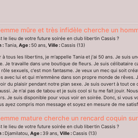
emme mûre et très infidèle cherche un homme
t le lieu de votre future soirée en club libertin Cassis ?
 :
Tania,
Age :
50 ans,
Ville :
Cassis (13)
 à tous les libertins, je m'appelle Tania et j'ai 50 ans. Je suis 
e. Je travaille dans une boutique de fleurs. Je suis célibataire ca
 rôle sexuels, c'est mon fantasme. Je veux un mec qui soit cré
res avec lui et qui m'emmène dans son propre monde de rêves.
oir du plaisir pendant notre plan sexe. Je suis ouvert à tout ce q
 aussi. Je n'ai pas de tabou et je suis cool si tu me fait jouir. 
rs. Je suis disponible pour vous voir en soirée. Donc, si vous 
s ayez compris mon message et soyez en mesure de me satisfai
femme mature cherche un rencard coquin sur
t le lieu de votre future soirée en club libertin Cassis ?
 :
Djamilatou,
Age :
39 ans,
Ville :
Cassis (13)