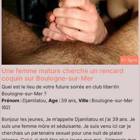
En ligne
Une femme mature cherche un rencard
coquin sur Boulogne-sur-Mer
Quel est le lieu de votre future soirée en club libertin
Boulogne-sur-Mer ?
Prénom :
Djamilatou,
Age :
39 ans,
Ville :
Boulogne-sur-Mer
(62)
Bonjour les jeunes, Je m'appelle Djamilatou et j'ai 39 ans. Je
suis une femme mûre et séduisante. Je suis venu ici car je
cherchais un partenaire sexuel pour une nuit de plaisir
intense. Celui-ci doit être plus jeune que moi. J'aimerais que