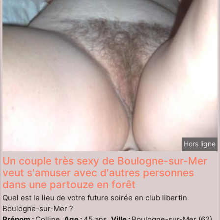
Hors ligne
Un couple très sexy de Boulogne-sur-Mer
veut s'amuser avec d'autres personnes
dans une partouze en forêt
Quel est le lieu de votre future soirée en club libertin
Boulogne-sur-Mer ?
Prénom :
Colline,
Age :
45 ans,
Ville :
Boulogne-sur-Mer (62)