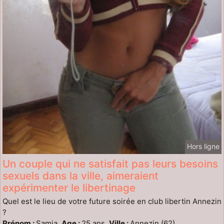
Hors ligne
Un couple qui ne satisfait pas leurs besoins
sexuels dans la ville, aimeraient
expérimenter le libertinage
Quel est le lieu de votre future soirée en club libertin Annezin
?
Prénom :
Samia,
Age :
25 ans,
Ville :
Annezin (62)