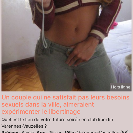
Hors ligne
Un couple qui ne satisfait pas leurs besoins
sexuels dans la ville, aimeraient
expérimenter le libertinage
Quel est le lieu de votre future soirée en club libertin
Varennes-Vauzelles ?
Prénom :
Samia,
Age :
25 ans,
Ville :
Varennes-Vauzelles (58)