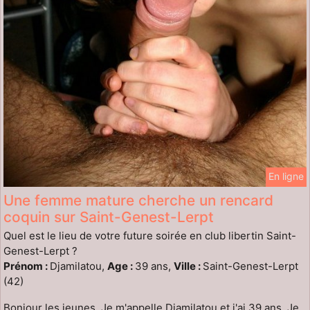
En ligne
Une femme mature cherche un rencard
coquin sur Saint-Genest-Lerpt
Quel est le lieu de votre future soirée en club libertin Saint-
Genest-Lerpt ?
Prénom :
Djamilatou,
Age :
39 ans,
Ville :
Saint-Genest-Lerpt
(42)
Bonjour les jeunes, Je m'appelle Djamilatou et j'ai 39 ans. Je