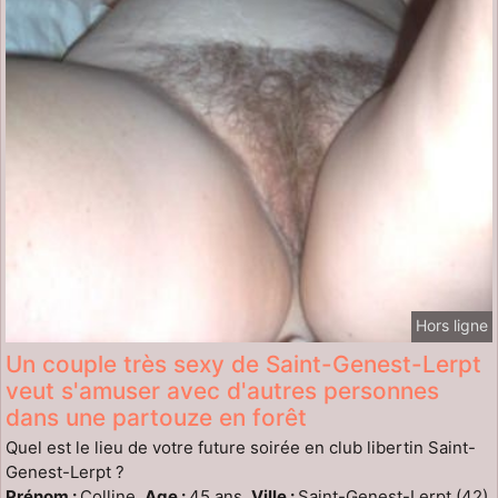
Hors ligne
Un couple très sexy de Saint-Genest-Lerpt
veut s'amuser avec d'autres personnes
dans une partouze en forêt
Quel est le lieu de votre future soirée en club libertin Saint-
Genest-Lerpt ?
Prénom :
Colline,
Age :
45 ans,
Ville :
Saint-Genest-Lerpt (42)