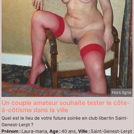
Hors ligne
Un couple amateur souhaite tester le côte-
à-côtisme dans la ville
Quel est le lieu de votre future soirée en club libertin Saint-
Genest-Lerpt ?
Prénom :
Laura-maria,
Age :
40 ans,
Ville :
Saint-Genest-Lerpt