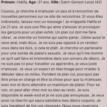
Prénom :
Halifa,
Age :
21 ans,
Ville :
Saint-Genest-Lerpt (42)
Coucou, je cherche à m'amuser un peu et à rencontrer de
nouvelles personnes sur ce site de rencontres. Si vous êtes
intéressés, laissez-moi un message ! Je m'appelle Halifa et
j'ai 21 ans. Je suis une fille qui aime s'amuser et provoquer
les garçons pour un plan exhib. Un plan cul doit me faire
vibrer. Je cherche un homme qui sache parler. J'aime aussi le
sexe anal, mais doux. Je ne suis pas opposé à un rendez-
vous dans les bois, si cela te plaît. Je cherche un partenaire
pour une soirée de plaisirs sexuels. Je veux qu'il me montre
ce qu'il sait faire et m'emmène dans son univers de désirs. Je
ne suis pas ici pour travailler ou apprendre, je veux juste
m'amuser. Je veux un expert en libertinage pour m'aider à
débuter dans ce milieu. Pendant ce plan cul, pourquoi pas
être prise en charge et être ta chose pour que tu m'amuses
avec moi et donc atteindre un maximum de plaisir. Pour se
voir, on peut aller chez moi ou bien au resto. Je suis
disponible le week-end et je ne suis pas ennuyeuse. Je veux
avoir ce libertin qui saura satisfaire mes désirs coquins. Je
suis impatient de lire vos réponses. Nous nous reverrons