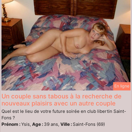
En ligne
Un couple sans tabous à la recherche de
nouveaux plaisirs avec un autre couple
Quel est le lieu de votre future soirée en club libertin Saint-
Fons ?
Prénom :
Ysis,
Age :
39 ans,
Ville :
Saint-Fons (69)