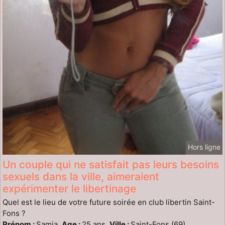
Hors ligne
Un couple qui ne satisfait pas leurs besoins
sexuels dans la ville, aimeraient
expérimenter le libertinage
Quel est le lieu de votre future soirée en club libertin Saint-
Fons ?
Prénom :
Samia,
Age :
25 ans,
Ville :
Saint-Fons (69)