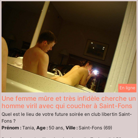
En ligne
Une femme mûre et très infidèle cherche un
homme viril avec qui coucher à Saint-Fons
Quel est le lieu de votre future soirée en club libertin Saint-
Fons ?
Prénom :
Tania,
Age :
50 ans,
Ville :
Saint-Fons (69)