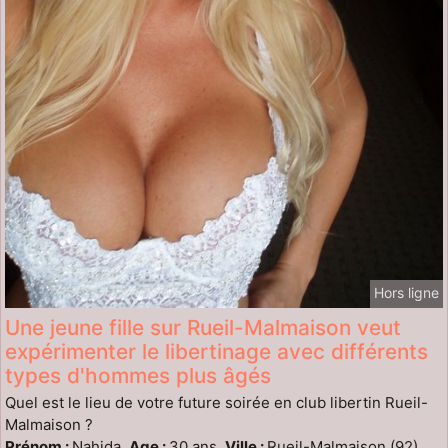
Hors ligne
Une jeune fille sur Rueil-Malmaison veut
expérimenter le libertinage avec différents
types d'hommes plus âgés
Quel est le lieu de votre future soirée en club libertin Rueil-
Malmaison ?
Prénom :
Nahida,
Age :
30 ans,
Ville :
Rueil-Malmaison (92)