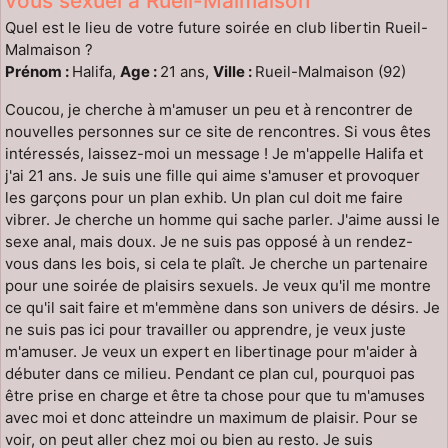
vous sexuel à Rueil-Malmaison
Quel est le lieu de votre future soirée en club libertin Rueil-
Malmaison ?
Prénom :
Halifa,
Age :
21 ans,
Ville :
Rueil-Malmaison (92)
Coucou, je cherche à m'amuser un peu et à rencontrer de
nouvelles personnes sur ce site de rencontres. Si vous êtes
intéressés, laissez-moi un message ! Je m'appelle Halifa et
j'ai 21 ans. Je suis une fille qui aime s'amuser et provoquer
les garçons pour un plan exhib. Un plan cul doit me faire
vibrer. Je cherche un homme qui sache parler. J'aime aussi le
sexe anal, mais doux. Je ne suis pas opposé à un rendez-
vous dans les bois, si cela te plaît. Je cherche un partenaire
pour une soirée de plaisirs sexuels. Je veux qu'il me montre
ce qu'il sait faire et m'emmène dans son univers de désirs. Je
ne suis pas ici pour travailler ou apprendre, je veux juste
m'amuser. Je veux un expert en libertinage pour m'aider à
débuter dans ce milieu. Pendant ce plan cul, pourquoi pas
être prise en charge et être ta chose pour que tu m'amuses
avec moi et donc atteindre un maximum de plaisir. Pour se
voir, on peut aller chez moi ou bien au resto. Je suis