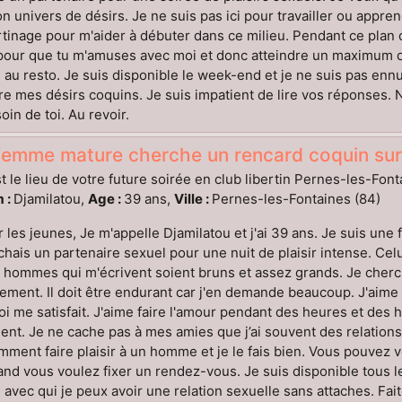
n univers de désirs. Je ne suis pas ici pour travailler ou appre
rtinage pour m'aider à débuter dans ce milieu. Pendant ce plan c
our que tu m'amuses avec moi et donc atteindre un maximum de p
 au resto. Je suis disponible le week-end et je ne suis pas ennu
ire mes désirs coquins. Je suis impatient de lire vos réponses.
oin de toi. Au revoir.
femme mature cherche un rencard coquin sur
t le lieu de votre future soirée en club libertin Pernes-les-Font
 :
Djamilatou,
Age :
39 ans,
Ville :
Pernes-les-Fontaines (84)
 les jeunes, Je m'appelle Djamilatou et j'ai 39 ans. Je suis une
chais un partenaire sexuel pour une nuit de plaisir intense. Celu
 hommes qui m'écrivent soient bruns et assez grands. Je cher
ement. Il doit être endurant car j'en demande beaucoup. J'aime p
i me satisfait. J'aime faire l'amour pendant des heures et des heu
ent. Je ne cache pas à mes amies que j’ai souvent des relatio
mment faire plaisir à un homme et je le fais bien. Vous pouvez
nd vous voulez fixer un rendez-vous. Je suis disponible tous le
vec qui je peux avoir une relation sexuelle sans attaches. Fait