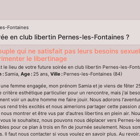
es-Fontaines
irée en club libertin Pernes-les-Fontaines ?
uple qui ne satisfait pas leurs besoins sexuels
imenter le libertinage
t le lieu de votre future soirée en club libertin Pernes-les-Font
 :
Samia,
Age :
25 ans,
Ville :
Pernes-les-Fontaines (84)
 une femme engagée, mon prénom Samia et je viens de fêter 25
e critère esthétique particulier pour un rencontre, mais j'ai beso
ent voir un autre homme me faire jouir. Nous adorons l'aventu
us rend très excités et nous aimerions partager cette passion
nous montrer et être vus par d'autres libertins en plein air. N
 vous le souhaitez, nous pouvons nous déplacer vers Pernes-l
bles pour ce plan à trois en fin de journée seulement. Nous somm
ns. Il faut nous contacter si vous voulez en savoir plus. Au revoir.