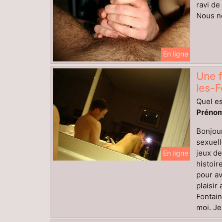
ravi d
Nous no
En ligne
Une f
les-F
Quel es
Prénom
Bonjour
sexuell
jeux de
En ligne
histoi
pour av
plaisir
Fontain
moi. Je