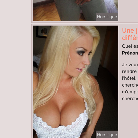
Hors ligne
Une j
diff
Quel es
Prénom
Je veux
rendre 
l'hôtel
cherche
m'empor
cherche
Hors ligne