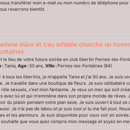
e vous transférer mon e-mail ou mon numéro de téléphone pour
us reverrons bientôt.
emme mûre et très infidèle cherche un homme
ontaines
t le lieu de votre future soirée en club libertin Pernes-les-Font
 :
Tania,
Age :
50 ans,
Ville :
Pernes-les-Fontaines (84)
 à tous les libertins, je m'appelle Tania et j'ai 50 ans. Je suis 
e. Je travaille dans une boutique de fleurs. Je suis célibataire ca
 rôle sexuels, c'est mon fantasme. Je veux un mec qui soit cré
res avec lui et qui m'emmène dans son propre monde de rêves.
oir du plaisir pendant notre plan sexe. Je suis ouvert à tout ce q
 aussi. Je n'ai pas de tabou et je suis cool si tu me fait jouir.
es et les alentours. Je suis disponible pour vous voir en soirée
 souhaite que vous ayez compris mon message et soyez en mesu