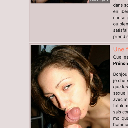
dans so
en libe
chose p
ou bien
satisfa
prend s
Une 
Quel es
Prénom
Bonjour
je cher
que les
sexuell
avec mo
totalem
sais co
moi qua
homme a