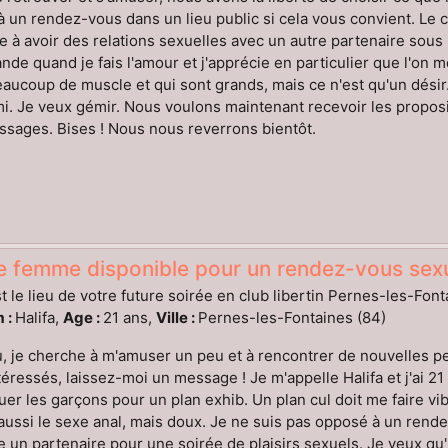
 à un rendez-vous dans un lieu public si cela vous convient. Le
e à avoir des relations sexuelles avec un autre partenaire sous
de quand je fais l'amour et j'apprécie en particulier que l'on 
aucoup de muscle et qui sont grands, mais ce n'est qu'un dési
mi. Je veux gémir. Nous voulons maintenant recevoir les proposit
sages. Bises ! Nous nous reverrons bientôt.
e femme disponible pour un rendez-vous sexu
t le lieu de votre future soirée en club libertin Pernes-les-Font
 :
Halifa,
Age :
21 ans,
Ville :
Pernes-les-Fontaines (84)
 je cherche à m'amuser un peu et à rencontrer de nouvelles pe
téressés, laissez-moi un message ! Je m'appelle Halifa et j'ai 21 
er les garçons pour un plan exhib. Un plan cul doit me faire v
aussi le sexe anal, mais doux. Je ne suis pas opposé à un rendez-
 un partenaire pour une soirée de plaisirs sexuels. Je veux qu'