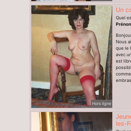
Un co
Quel es
Prénom
Bonjour
Nous ai
que le 
avec un
est lib
possibl
comment
embrass
Hors ligne
Jeun
les-F