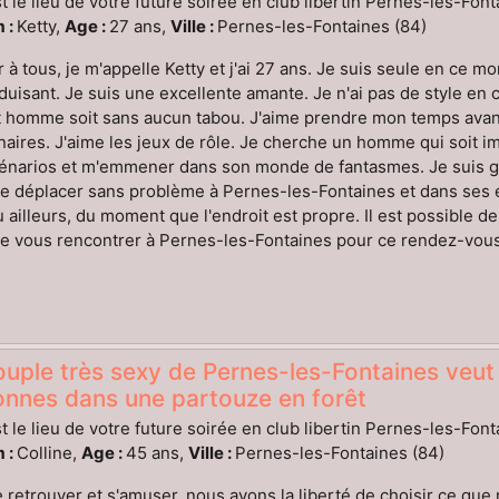
t le lieu de votre future soirée en club libertin Pernes-les-Font
 :
Ketty,
Age :
27 ans,
Ville :
Pernes-les-Fontaines (84)
 à tous, je m'appelle Ketty et j'ai 27 ans. Je suis seule en ce m
duisant. Je suis une excellente amante. Je n'ai pas de style en
 homme soit sans aucun tabou. J'aime prendre mon temps avant 
naires. J'aime les jeux de rôle. Je cherche un homme qui soit i
énarios et m'emmener dans son monde de fantasmes. Je suis gé
 déplacer sans problème à Pernes-les-Fontaines et dans ses e
 ailleurs, du moment que l'endroit est propre. Il est possible d
e vous rencontrer à Pernes-les-Fontaines pour ce rendez-vous s
uple très sexy de Pernes-les-Fontaines veut
onnes dans une partouze en forêt
t le lieu de votre future soirée en club libertin Pernes-les-Font
 :
Colline,
Age :
45 ans,
Ville :
Pernes-les-Fontaines (84)
 retrouver et s'amuser, nous avons la liberté de choisir ce qu