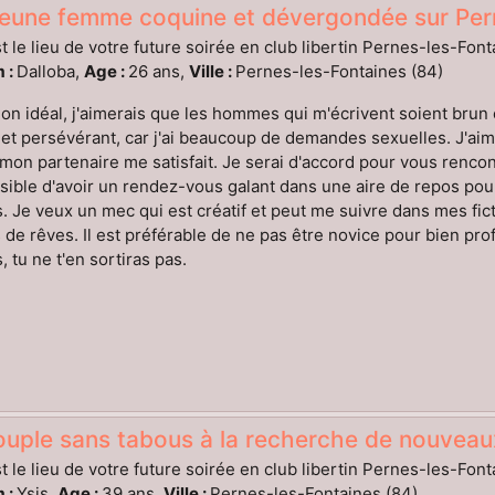
eune femme coquine et dévergondée sur Pern
t le lieu de votre future soirée en club libertin Pernes-les-Font
 :
Dalloba,
Age :
26 ans,
Ville :
Pernes-les-Fontaines (84)
n idéal, j'aimerais que les hommes qui m'écrivent soient brun e
 et persévérant, car j'ai beaucoup de demandes sexuelles. J'ai
 mon partenaire me satisfait. Je serai d'accord pour vous renco
sible d'avoir un rendez-vous galant dans une aire de repos pour
. Je veux un mec qui est créatif et peut me suivre dans mes fict
 de rêves. Il est préférable de ne pas être novice pour bien profi
, tu ne t'en sortiras pas.
uple sans tabous à la recherche de nouveaux
t le lieu de votre future soirée en club libertin Pernes-les-Font
 :
Ysis,
Age :
39 ans,
Ville :
Pernes-les-Fontaines (84)