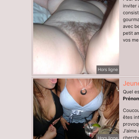
inviter
consist
gourman
avec be
petit a
vos mes
Hors ligne
Jeun
Quel es
Prénom
Coucou,
êtes in
provoqu
J'aime 
cherche
Hors ligne