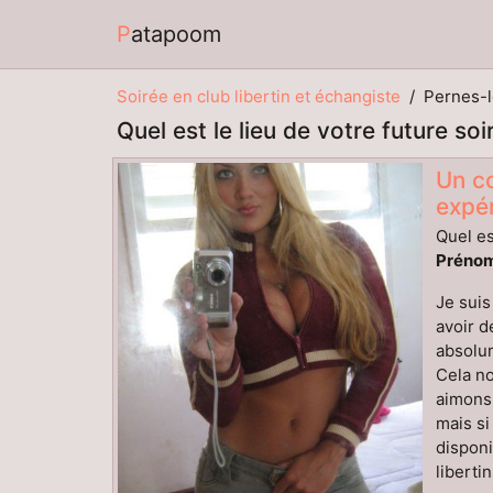
Patapoom
Soirée en club libertin et échangiste
Pernes-l
Quel est le lieu de votre future so
Un co
expér
Quel es
Prénom
Je suis
avoir d
absolum
Cela no
aimons 
mais si
disponi
liberti