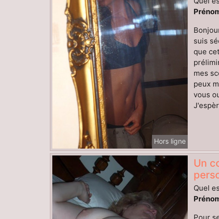
Quel es
Prénom
Bonjour
suis sé
que cet
prélimi
mes sc
peux me
vous ou
J'espèr
Hors ligne
Un co
pers
Quel es
Prénom
Pour se