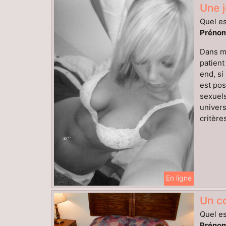
Une j
Quel es
Prénom
Dans mo
patient
end, si
est pos
sexuels
univers
critères
En ligne
Un co
Quel es
Prénom