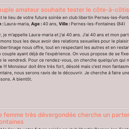
uple amateur souhaite tester le côte-à-côtis
t le lieu de votre future soirée en club libertin Pernes-les-Font
 :
Laura-maria,
Age :
40 ans,
Ville :
Pernes-les-Fontaines (84)
, je m'appelle Laura-maria et j'ai 40 ans. J'ai 40 ans et mon pa
mons tous les deux avoir des relations sexuelles pour le plaisir.
libertinage nous offre, tout en respectant les autres et en res
 couple ayant déjà de l'expérience. On vous propose de se fix
re le vendredi. Pour ce rendez-vous, on cherche quelqu'un qui n
e !!! Monsieur doit être très fort, désolé mais c'est mon fantas
aire, nous serons ravis de le découvrir. Je cherche à faire un
ons. A bientôt.
e femme très dévergondée cherche un parten
ontaines