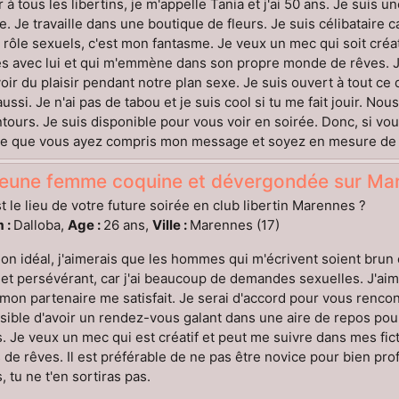
 à tous les libertins, je m'appelle Tania et j'ai 50 ans. Je suis 
e. Je travaille dans une boutique de fleurs. Je suis célibataire ca
 rôle sexuels, c'est mon fantasme. Je veux un mec qui soit cré
res avec lui et qui m'emmène dans son propre monde de rêves.
oir du plaisir pendant notre plan sexe. Je suis ouvert à tout ce q
 aussi. Je n'ai pas de tabou et je suis cool si tu me fait jouir.
ntours. Je suis disponible pour vous voir en soirée. Donc, si v
e que vous ayez compris mon message et soyez en mesure de me
jeune femme coquine et dévergondée sur Mar
t le lieu de votre future soirée en club libertin Marennes ?
 :
Dalloba,
Age :
26 ans,
Ville :
Marennes (17)
n idéal, j'aimerais que les hommes qui m'écrivent soient brun e
 et persévérant, car j'ai beaucoup de demandes sexuelles. J'ai
 mon partenaire me satisfait. Je serai d'accord pour vous renco
sible d'avoir un rendez-vous galant dans une aire de repos pour
. Je veux un mec qui est créatif et peut me suivre dans mes fict
 de rêves. Il est préférable de ne pas être novice pour bien profi
, tu ne t'en sortiras pas.