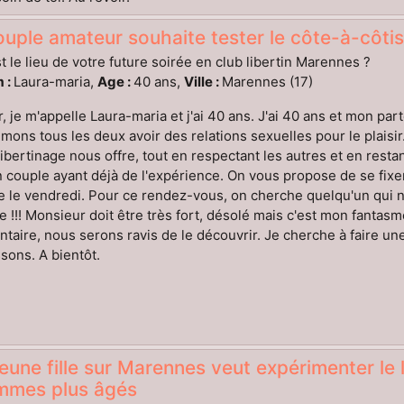
uple amateur souhaite tester le côte-à-côtis
t le lieu de votre future soirée en club libertin Marennes ?
 :
Laura-maria,
Age :
40 ans,
Ville :
Marennes (17)
, je m'appelle Laura-maria et j'ai 40 ans. J'ai 40 ans et mon pa
mons tous les deux avoir des relations sexuelles pour le plaisir.
libertinage nous offre, tout en respectant les autres et en res
 couple ayant déjà de l'expérience. On vous propose de se fix
re le vendredi. Pour ce rendez-vous, on cherche quelqu'un qui n
e !!! Monsieur doit être très fort, désolé mais c'est mon fantas
aire, nous serons ravis de le découvrir. Je cherche à faire un
ons. A bientôt.
eune fille sur Marennes veut expérimenter le 
mmes plus âgés