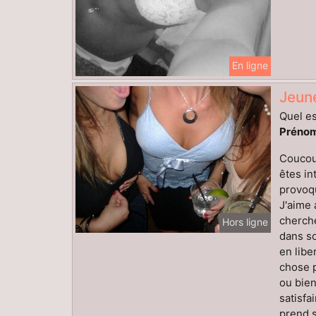
En ligne
Jeun
Quel es
Prénom
Coucou,
êtes in
provoqu
J'aime 
cherche
Hors ligne
dans so
en libe
chose p
ou bien
satisfa
prend s