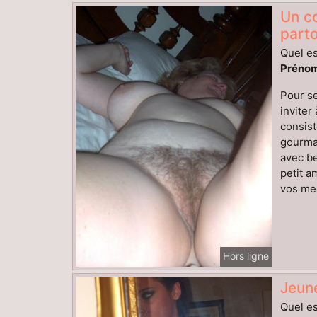
Un c
parto
Quel es
Prénom
Pour se
inviter
consist
gourman
avec be
petit a
vos mes
Hors ligne
Jeun
Quel es