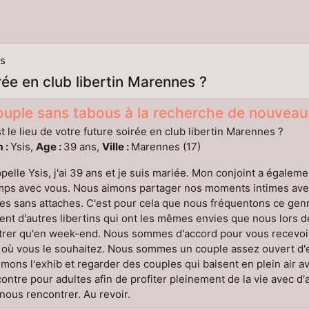
s
irée en club libertin Marennes ?
uple sans tabous à la recherche de nouveaux
t le lieu de votre future soirée en club libertin Marennes ?
 :
Ysis,
Age :
39 ans,
Ville :
Marennes (17)
pelle Ysis, j'ai 39 ans et je suis mariée. Mon conjoint a égal
ps avec vous. Nous aimons partager nos moments intimes avec 
es sans attaches. C'est pour cela que nous fréquentons ce genre
ent d'autres libertins qui ont les mêmes envies que nous lors
trer qu'en week-end. Nous sommes d'accord pour vous recevoir
 où vous le souhaitez. Nous sommes un couple assez ouvert d'e
mons l'exhib et regarder des couples qui baisent en plein air a
ontre pour adultes afin de profiter pleinement de la vie avec d'
nous rencontrer. Au revoir.