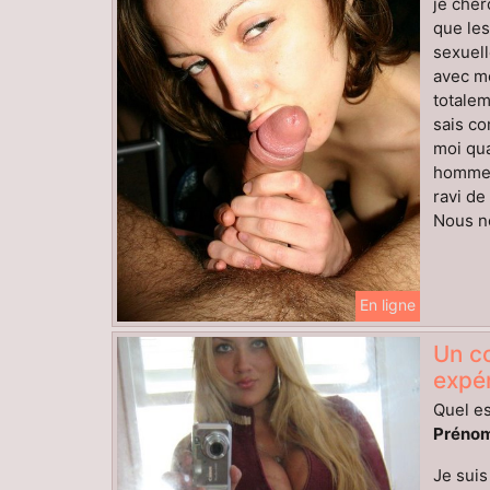
je cher
que les
sexuell
avec mo
totalem
sais co
moi qua
homme a
ravi d
Nous no
En ligne
Un co
expér
Quel es
Prénom
Je suis