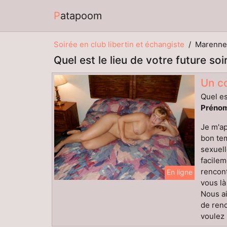
Patapoom
Soirée en club libertin et échangiste
Marenne
Quel est le lieu de votre future so
Un co
Quel es
Prénom
Je m'ap
bon tem
sexuell
facilem
rencon
En ligne
vous là
Nous ai
de renc
voulez 