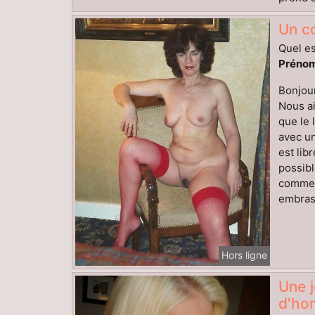
Un co
Quel es
Prénom
Bonjour
Nous ai
que le 
avec un
est lib
possibl
comment
embrass
Hors ligne
Une j
d'ho