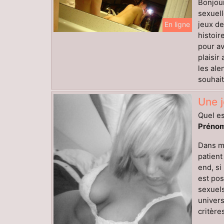
Bonjour
sexuell
jeux de
En ligne
histoi
pour av
plaisir
les ale
souhait
Une 
Quel es
Prénom
Dans mo
patient
end, si
est pos
sexuels
univers
critères