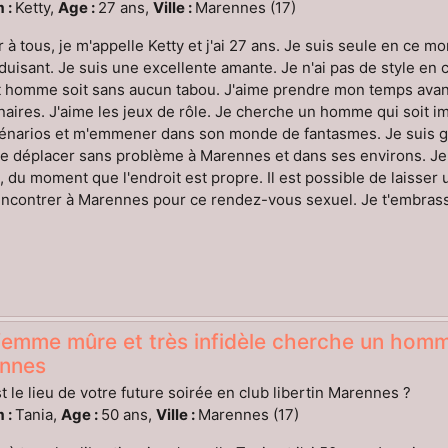
 :
Ketty,
Age :
27 ans,
Ville :
Marennes (17)
 à tous, je m'appelle Ketty et j'ai 27 ans. Je suis seule en ce m
duisant. Je suis une excellente amante. Je n'ai pas de style en
 homme soit sans aucun tabou. J'aime prendre mon temps avant 
naires. J'aime les jeux de rôle. Je cherche un homme qui soit i
énarios et m'emmener dans son monde de fantasmes. Je suis gé
 déplacer sans problème à Marennes et dans ses environs. Je 
s, du moment que l'endroit est propre. Il est possible de laisse
ncontrer à Marennes pour ce rendez-vous sexuel. Je t'embrasse 
emme mûre et très infidèle cherche un homme
nnes
t le lieu de votre future soirée en club libertin Marennes ?
 :
Tania,
Age :
50 ans,
Ville :
Marennes (17)