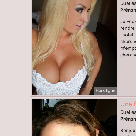
Quel es
Prénom
Je veux
rendre 
l'hôtel
cherche
m'empor
cherche
Hors ligne
Une 
Quel es
Prénom
Bonjour