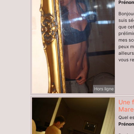
Prénom
Bonjour
suis sé
que cet
prélimi
mes sc
peux me
ailleur
vous re
Hors ligne
Une f
Mare
Quel es
Prénom