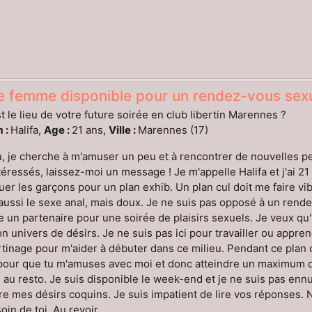
e femme disponible pour un rendez-vous sex
t le lieu de votre future soirée en club libertin Marennes ?
 :
Halifa,
Age :
21 ans,
Ville :
Marennes (17)
 je cherche à m'amuser un peu et à rencontrer de nouvelles pe
téressés, laissez-moi un message ! Je m'appelle Halifa et j'ai 21 
er les garçons pour un plan exhib. Un plan cul doit me faire v
aussi le sexe anal, mais doux. Je ne suis pas opposé à un rendez-
 un partenaire pour une soirée de plaisirs sexuels. Je veux qu'
n univers de désirs. Je ne suis pas ici pour travailler ou appre
rtinage pour m'aider à débuter dans ce milieu. Pendant ce plan c
our que tu m'amuses avec moi et donc atteindre un maximum de p
 au resto. Je suis disponible le week-end et je ne suis pas ennu
ire mes désirs coquins. Je suis impatient de lire vos réponses.
oin de toi. Au revoir.