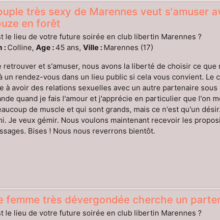
ouple très sexy de Marennes veut s'amuser a
uze en forêt
t le lieu de votre future soirée en club libertin Marennes ?
 :
Colline,
Age :
45 ans,
Ville :
Marennes (17)
 retrouver et s'amuser, nous avons la liberté de choisir ce qu
 à un rendez-vous dans un lieu public si cela vous convient. Le
e à avoir des relations sexuelles avec un autre partenaire sous
de quand je fais l'amour et j'apprécie en particulier que l'on 
aucoup de muscle et qui sont grands, mais ce n'est qu'un dési
mi. Je veux gémir. Nous voulons maintenant recevoir les proposit
sages. Bises ! Nous nous reverrons bientôt.
e femme très dévergondée cherche un parten
t le lieu de votre future soirée en club libertin Marennes ?