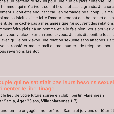
chais un partenaire sexuel pour une nuit de plaisir intense. Celu
 hommes qui m'écrivent soient bruns et assez grands. Je cher
ement. Il doit être endurant car j'en demande beaucoup. J'aime p
i me satisfait. J'aime faire l'amour pendant des heures et des heu
ent. Je ne cache pas à mes amies que j’ai souvent des relatio
mment faire plaisir à un homme et je le fais bien. Vous pouvez
nd vous voulez fixer un rendez-vous. Je suis disponible tous le
vec qui je peux avoir une relation sexuelle sans attaches. Fait
e vous transférer mon e-mail ou mon numéro de téléphone pour
us reverrons bientôt.
uple qui ne satisfait pas leurs besoins sexuels
imenter le libertinage
t le lieu de votre future soirée en club libertin Marennes ?
 :
Samia,
Age :
25 ans,
Ville :
Marennes (17)
 une femme engagée, mon prénom Samia et je viens de fêter 25