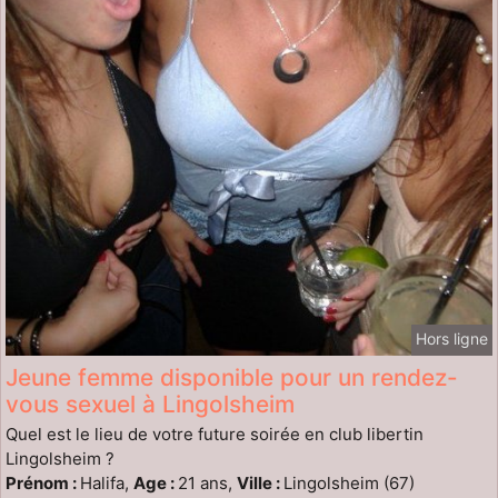
Hors ligne
Jeune femme disponible pour un rendez-
vous sexuel à Lingolsheim
Quel est le lieu de votre future soirée en club libertin
Lingolsheim ?
Prénom :
Halifa,
Age :
21 ans,
Ville :
Lingolsheim (67)