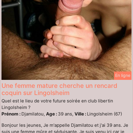
En ligne
Une femme mature cherche un rencard
coquin sur Lingolsheim
Quel est le lieu de votre future soirée en club libertin
Lingolsheim ?
Prénom :
Djamilatou,
Age :
39 ans,
Ville :
Lingolsheim (67)
Bonjour les jeunes, Je m'appelle Djamilatou et j'ai 39 ans. Je
suis une femme mûre et séduisante. Je suis venu ici car je