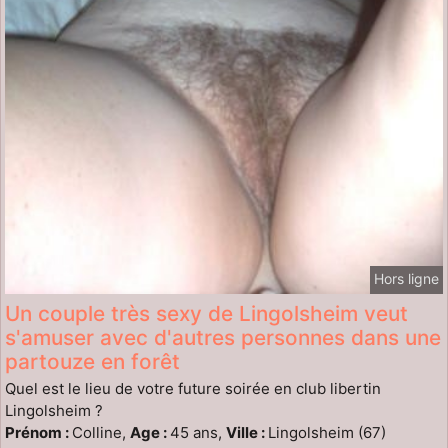
Hors ligne
Un couple très sexy de Lingolsheim veut
s'amuser avec d'autres personnes dans une
partouze en forêt
Quel est le lieu de votre future soirée en club libertin
Lingolsheim ?
Prénom :
Colline,
Age :
45 ans,
Ville :
Lingolsheim (67)