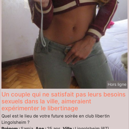
Hors ligne
Un couple qui ne satisfait pas leurs besoins
sexuels dans la ville, aimeraient
expérimenter le libertinage
Quel est le lieu de votre future soirée en club libertin
Lingolsheim ?
Prénom :
Samia,
Age :
25 ans,
Ville :
Lingolsheim (67)