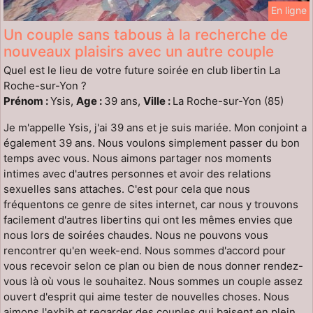
En ligne
Un couple sans tabous à la recherche de
nouveaux plaisirs avec un autre couple
Quel est le lieu de votre future soirée en club libertin La
Roche-sur-Yon ?
Prénom :
Ysis,
Age :
39 ans,
Ville :
La Roche-sur-Yon (85)
Je m'appelle Ysis, j'ai 39 ans et je suis mariée. Mon conjoint a
également 39 ans. Nous voulons simplement passer du bon
temps avec vous. Nous aimons partager nos moments
intimes avec d'autres personnes et avoir des relations
sexuelles sans attaches. C'est pour cela que nous
fréquentons ce genre de sites internet, car nous y trouvons
facilement d'autres libertins qui ont les mêmes envies que
nous lors de soirées chaudes. Nous ne pouvons vous
rencontrer qu'en week-end. Nous sommes d'accord pour
vous recevoir selon ce plan ou bien de nous donner rendez-
vous là où vous le souhaitez. Nous sommes un couple assez
ouvert d'esprit qui aime tester de nouvelles choses. Nous
aimons l'exhib et regarder des couples qui baisent en plein