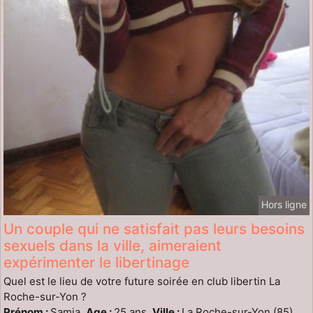
Hors ligne
Un couple qui ne satisfait pas leurs besoins
sexuels dans la ville, aimeraient
expérimenter le libertinage
Quel est le lieu de votre future soirée en club libertin La
Roche-sur-Yon ?
Prénom :
Samia,
Age :
25 ans,
Ville :
La Roche-sur-Yon (85)