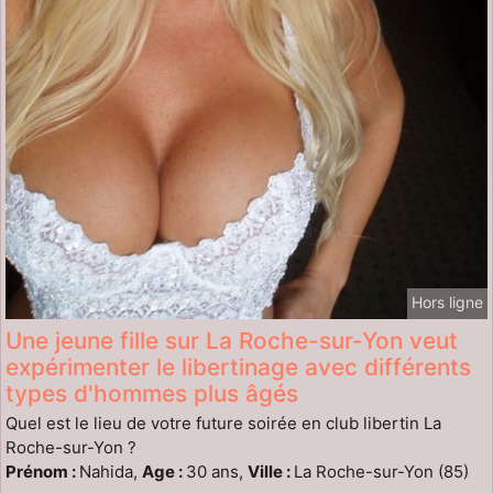
Hors ligne
Une jeune fille sur La Roche-sur-Yon veut
expérimenter le libertinage avec différents
types d'hommes plus âgés
Quel est le lieu de votre future soirée en club libertin La
Roche-sur-Yon ?
Prénom :
Nahida,
Age :
30 ans,
Ville :
La Roche-sur-Yon (85)