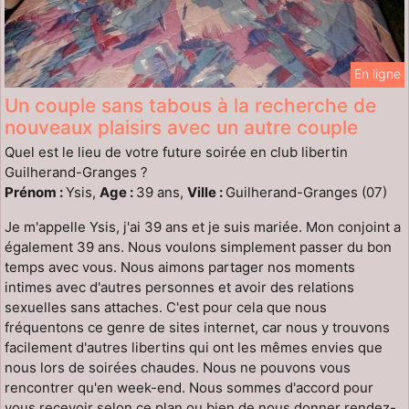
En ligne
Un couple sans tabous à la recherche de
nouveaux plaisirs avec un autre couple
Quel est le lieu de votre future soirée en club libertin
Guilherand-Granges ?
Prénom :
Ysis,
Age :
39 ans,
Ville :
Guilherand-Granges (07)
Je m'appelle Ysis, j'ai 39 ans et je suis mariée. Mon conjoint a
également 39 ans. Nous voulons simplement passer du bon
temps avec vous. Nous aimons partager nos moments
intimes avec d'autres personnes et avoir des relations
sexuelles sans attaches. C'est pour cela que nous
fréquentons ce genre de sites internet, car nous y trouvons
facilement d'autres libertins qui ont les mêmes envies que
nous lors de soirées chaudes. Nous ne pouvons vous
rencontrer qu'en week-end. Nous sommes d'accord pour
vous recevoir selon ce plan ou bien de nous donner rendez-