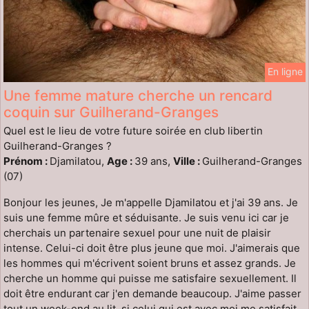
En ligne
Une femme mature cherche un rencard
coquin sur Guilherand-Granges
Quel est le lieu de votre future soirée en club libertin
Guilherand-Granges ?
Prénom :
Djamilatou,
Age :
39 ans,
Ville :
Guilherand-Granges
(07)
Bonjour les jeunes, Je m'appelle Djamilatou et j'ai 39 ans. Je
suis une femme mûre et séduisante. Je suis venu ici car je
cherchais un partenaire sexuel pour une nuit de plaisir
intense. Celui-ci doit être plus jeune que moi. J'aimerais que
les hommes qui m'écrivent soient bruns et assez grands. Je
cherche un homme qui puisse me satisfaire sexuellement. Il
doit être endurant car j'en demande beaucoup. J'aime passer
tout un week-end au lit, si celui qui est avec moi me satisfait.