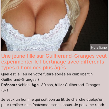
Hors ligne
Une jeune fille sur Guilherand-Granges veut
expérimenter le libertinage avec différents
types d'hommes plus âgés
Quel est le lieu de votre future soirée en club libertin
Guilherand-Granges ?
Prénom :
Nahida,
Age :
30 ans,
Ville :
Guilherand-Granges
(07)
Je veux un homme qui soit bon au lit. Je cherche quelqu'un
pour réaliser mes fantasmes sans tabous. Je peux me rendre