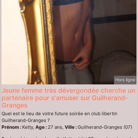
Hors ligne
Jeune femme très dévergondée cherche un
partenaire pour s'amuser sur Guilherand-
Granges
Quel est le lieu de votre future soirée en club libertin
Guilherand-Granges ?
Prénom :
Ketty,
Age :
27 ans,
Ville :
Guilherand-Granges (07)