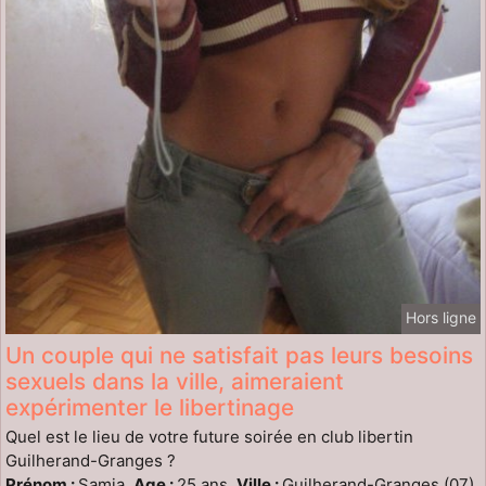
Hors ligne
Un couple qui ne satisfait pas leurs besoins
sexuels dans la ville, aimeraient
expérimenter le libertinage
Quel est le lieu de votre future soirée en club libertin
Guilherand-Granges ?
Prénom :
Samia,
Age :
25 ans,
Ville :
Guilherand-Granges (07)